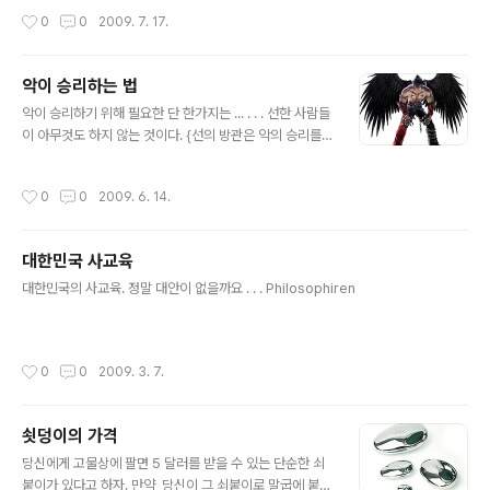
책임을 대부분의 사람이 느낌에도 불구하고 바늘의 공포
작성시간
0
0
2009. 7. 17.
때문에 헌혈을 피하는 듯 하다... 60만 군인이 있고, 길거리
곳곳에 헌혈의 집이 있음에도 불구하고 우리나라에 피가
부족하다는 사실이 새삼 놀라울 뿐이다. 나도 헌혈 유공을
악이 승리하는 법
죽기 전에 한번 받아봐야겠다. 보통 3개월이 지난 후 헌혈
글 내용
을 하니... 일년에 끽해야 4번. 헐. 50회를 하려면 12년간
악이 승리하기 위해 필요한 단 한가지는 ... . . . 선한 사람들
꾸준히 해야 하는군. 아래는 Wikipedia 발췌 내용 헌혈은
이 아무것도 하지 않는 것이다. {선의 방관은 악의 승리를
혈액 기증자가 "혈액 은행"이나 "수혈을 하는 곳"에 보관하
꽃피운다(The Only thing necessary for the triump
기 위해 혈액(피)을 빼는 과정이다. 현재 대한민국에선 대
h of evil is for good men to do nothing.) - 에드먼
작성시간
0
0
2009. 6. 14.
한적..
드 버크(Edmund Burke)} Philosophiren
대한민국 사교육
글 내용
대한민국의 사교육. 정말 대안이 없을까요 . . . Philosophiren
작성시간
0
0
2009. 3. 7.
쇳덩이의 가격
글 내용
당신에게 고물상에 팔면 5 달러를 받을 수 있는 단순한 쇠
붙이가 있다고 하자. 만약, 당신이 그 쇠붙이로 말굽에 붙이