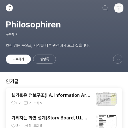
검색하기
티스토리
Philosophiren
구독자
7
흐림 없는 눈으로, 세상을 다른 관점에서 보고 싶습니다.
구독하기
방명록
신고하기 레이어
열기
인기글
웹기획은 정보구조(I.A. Information Arch
itecture) 설계가 절반이다.
87
9
조회
9
기획자는 화면 설계(Story Board, U.I., Wi
reFrame)로 말한다.
84
5
조회
5