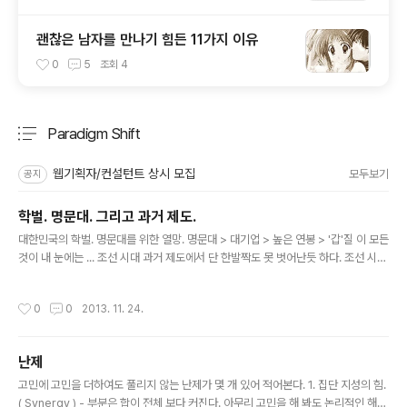
괜찮은 남자를 만나기 힘든 11가지 이유
0
5
조회
4
Paradigm Shift
분류 전체보기
주요 글 목록
웹기획자/컨설턴트 상시 모집
모두보기
공지
학벌. 명문대. 그리고 과거 제도.
글 내용
대한민국의 학벌. 명문대를 위한 열망. 명문대 > 대기업 > 높은 연봉 > '갑'질 이 모든
것이 내 눈에는 ... 조선 시대 과거 제도에서 단 한발짝도 못 벗어난듯 하다. 조선 시
대... 과거에 급제해 보겠다고 몇 년, 몇 십년을 공부하던 선비나... 명문대를 가겠다
고... 혹은 사법고시, 행정고시를 보겠다고 몇 년씩 영등포/신림동의 고시촌을 전전하
작성시간
0
0
2013. 11. 24.
는 요즘 애들이나... 내 눈에는 똑같아 보인다. Philosophiren
난제
글 내용
고민에 고민을 더하여도 풀리지 않는 난제가 몇 개 있어 적어본다. 1. 집단 지성의 힘.
( Synergy ) - 부분은 합이 전체 보다 커진다. 아무리 고민을 해 봐도 논리적인 해답