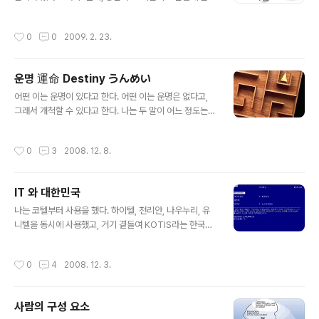
는 편자를 만들면, 당신은 10 달러를 벌 수 있다. 그것으로
바늘을 만들면, 당신은 350 달러를 벌 수 있다. 그것으로
작성시간
0
0
2009. 2. 23.
날카로운 면도날을 만들면, 당신은 3,000 달러를 벌 수 있
다. 그리고 만약, 그 쇠붙이로 고급 시계의 스프링을 만들
면, 당신은 25만 달러를 벌 수 있다. 당신은 저 쇳덩이로 무
운명 運命 Destiny うんめい
엇을 하시겠습니까 ? Philosophiren
글 내용
어떤 이는 운명이 있다고 한다. 어떤 이는 운명은 없다고,
그래서 개척할 수 있다고 한다. 나는 두 말이 어느 정도는
맞다고 생각한다. 위 그림은 우리가 흔하게 알고 있는 그림
이다. 이제 저 미로가 여의도 만하다고 생각해 보자. 그리고
작성시간
0
3
2008. 12. 8.
거기에는 무수히 많은 아이템들이 있다. 최고급 치즈부터,
쥐덫까지.... 그리고 모든 아이템은 random 하게 흩어져
있다. 자 ~ 이제 우리는 저 속에 있는 쥐다. - 누군가는 좋은
IT 와 대한민국
치즈 아이템들이 밀집해 있는 곳에 태어나서 별로 어려움
글 내용
없이 평생 좋은 치즈만 먹다 죽는다. - 누군가는 열심히 돌
나는 코텔부터 사용을 했다. 하이텔, 천리안, 나우누리, 유
아다녀 남들보다 많은 치즈를 얻을 수도 있다. 그 과정에서
니텔을 동시에 사용했고, 거기 곁들여 KOTIS라는 한국무
쥐 덫에도 당하며 산다. - 누군가는 쥐 덫으로 둘러 쌓인 위
역협회에서 운영하는 PC통신을 한달에 4만원인가를 주고
치에 태어나 , 평생 운명을 저주하며 그 자리에서 죽어간
했다. 채널아이를 사용했으며, PC통신기반 인터넷이라는
작성시간
0
4
2008. 12. 3.
다..
해괴망측한 Netsgo가 일반인에게 공개되기 전부터 가입
이 되어 있었고, 내 hanmail 아이디는 아무리 넉넉 잡아도
가입자 순위 1000 위 안에는 들 것이다. 거의 최초라 할 수
사람의 구성 요소
있는 ISP 인 i-Net 을 사용했었고, CD writer 가 100만
글 내용