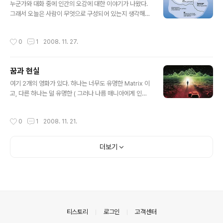
원을 호가하며 600메가짜리 CD 한장 굽는데 5시간이 걸
누군가와 대화 중에 인간의 오감에 대한 이야기가 나왔다.
리는 시점부터 CD를 구웠다. 포토샵을 3.0부터 사용하였
그래서 오늘은 사람이 무엇으로 구성되어 있는지 생각해
고, 페이트샵 프로를 만졌으며, 도스는 4.0인가부터, 5.25
보련다. 불교에서 , 그리고 간혹 동양 고전에서는 안이비설
디스켓 12장으로 된 윈도우 3.1 을 310번쯤 ..
신의(眼耳鼻舌身意)에 의한 색성향미촉법(色聲香味觸
작성시간
0
1
2008. 11. 27.
法) 이라는 표현이 종종 나온다. 눈으로 보고, 귀로 듣고, 냄
새를 맡고, 맛을 보고, 감각을 느끼는 ... 인간의 오감을 말한
다. 브루스 윌리스가 나왔던 반전 귀신 스릴러 Sixth Sens
꿈과 현실
e 를 기억하나 ? 보통 인간이 가진 5가지의 감 이외에 느끼
글 내용
는 여섯번째 감 , 즉 귀신을 느끼는 영감 같은 것을 말한다.
여기 2개의 영화가 있다. 하나는 너무도 유명한 Matrix 이
인간은 동물이라고 한다. 특히 남자는 색(色), 즉 눈에 보이
고, 다른 하나는 덜 유명한 ( 그러나 나름 매니아에게 인기
는 것에 특히 약하다. 그러니 벌거 벗은 아름다운 여자만 보
있었던 ) 13th Floor 라는 영화이다. ( 사실 13th Floor
면 정신을 못차릴 수 밖에 .... 서양으로 가 보자.... ..
가 더 먼저 나왔다. 그래서 난 Matrix 를 봤을 때, 이 영화
작성시간
0
1
2008. 11. 21.
가 가장 먼저 떠 올랐다. ) 이 영화들의 공통점은 하나다. 바
로 우리가 살고 있는 현실이 사실은 프로그래밍 된 가상 현
실이라는 것이다. 유명한 일본 애니메이션 Ghost in the
더보기
Shell 역시 비슷한 설정이 많이 나온다. 그 애니메이션의
어느 편인가에서, 바트는 쿠사나기에게 이렇게 말한다. "
너가 보고 있는 이것 또한 이 가상 현실 속이 아니라고 단정
할 수 있나 ? " 삶이 힘든 이들은 , 잠들 때 이 잠에서 깨지
않기를 원한다고 한다..
의안내
티스토리
로그인
고객센터