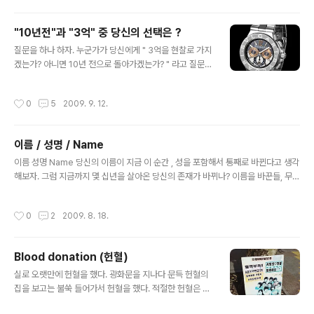
"10년전"과 "3억" 중 당신의 선택은 ?
글 내용
질문을 하나 하자. 누군가가 당신에게 " 3억을 현찰로 가지
겠는가? 아니면 10년 전으로 돌아가겠는가? " 라고 질문한
다면 당신의 선택은 무엇인가? 또 왜 그런 선택을 하였는가
? 10년이 넘도록 이 질문을 스스로에게 해 보고 있지만, 답
작성시간
0
5
2009. 9. 12.
을 찾지 못하겠다. PS - 더욱 미치게 하는건, 3억이 아니라
10억이라면 당신의 선택은 달라지는가? ... 이다. Philoso
phiren
이름 / 성명 / Name
글 내용
이름 성명 Name 당신의 이름이 지금 이 순간 , 성을 포함해서 통째로 바뀐다고 생각
해보자. 그럼 지금까지 몇 십년을 살아온 당신의 존재가 바뀌나? 이름을 바꾼들, 무엇
이 바뀌겠는가.... 나를 홍길동이라 부르면 어떻고, 나를 반기문이라 부르면 어떤고.
나는 나일 뿐인 것을 ... Philosophiren
작성시간
0
2
2009. 8. 18.
Blood donation (헌혈)
글 내용
실로 오랫만에 헌혈을 했다. 광화문을 지나다 문득 헌혈의
집을 보고는 불쑥 들어가서 헌혈을 했다. 적절한 헌혈은 여
러 장점이 있다고 한다. 헌혈을 해야 한다는 도덕적, 사회적