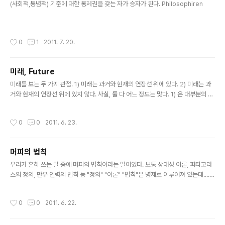
(사회적,통념적) 기준에 대한 통제권을 갖는 자가 승자가 된다. Philosophiren
작성시간
0
1
2011. 7. 20.
미래, Future
글 내용
미래를 보는 두 가지 관점. 1) 미래는 과거와 현재의 연장선 위에 있다. 2) 미래는 과
거와 현재의 연장선 위에 있지 않다. 사실, 둘 다 어느 정도는 맞다. 1) 은 대부분의 역
사학적 관점이기도 하다. 특히 기독교계에서는 창조에서 종말까지 역사를 현재 진행
형으로 보기 때문에, 미래는 현재의 연장선일 수 밖에 없다. 2) 는 좀 특이한 경우다.
작성시간
0
0
2011. 6. 23.
'기술'의 발전이 만들어낸 경우가 많다. 과거도 없고, 현재도 별 볼일 없던 회사가 한
순간 미래 가치를 인정받거나 화끈한 미래를 가지게 되는 경우다. 문득, 미래에 대한
잡스런 생각들이 들어서... Philosophiren
머피의 법칙
글 내용
우리가 흔히 쓰는 말 중에 머피의 법칙이라는 말이있다. 보통 상대성 이론, 피타고라
스의 정의, 만유 인력의 법칙 등 "정의" "이론" "법칙"은 명제로 이루어져 있는데.....
그렇다면 "머피의 법칙"은 어떤 명제일까 ? 여러 가설이 있을 수 있겠지만, 난 다음과
같이 정의한다. "사고의 수와 경우의 수는 일치한다" Philosophiren iPhone 에서
작성시간
0
0
2011. 6. 22.
작성된 글입니다.