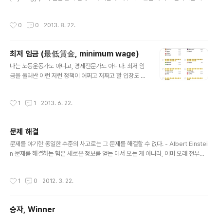
을 못 찾겠다. - 경영에서 많이 사용되는 단어, 시너지 효과를 모르는 사람은 거의 없
지만, 그것이 어떻게 발현되는지는 잘 모르는듯 하다. 나 역시도 잘 모르겠다. 사실 이
작성시간
0
0
2013. 8. 22.
단어가 처음 사용된 NASA에서도 이유는 해명해내지 못했다고 들었다. 2. 권력 혹
은 권한의 사이클 (사실 제목을 붙이기도 어렵다) - 선거를 예로 들어보면, 국민들은
국회의원과 대통령을 선출한다. 선거 기간이 되면 후보자들은 국민에게 온갖 아양을
최저 임금 (最低賃金, minimum wage)
떨며 자신에게 표를 줄 것을 요청한다. 이 기간만큼은 국민이 "왕"이라도 된 듯 하다.
글 내용
그리고 선거가 끝남과..
나는 노동운동가도 아니고, 경제전문가도 아니다. 최저 임
금을 둘러싼 이런 저런 정책이 어쩌고 저쩌고 할 입장도 아
니다. 다만, 비상식이 너무 과해 한가지를 말하지 않고는 도
저히 못 베기겠다. 먼저 아래 그림을 좀 보자. US $50 을
작성시간
1
1
2013. 6. 22.
가지고 빅맥을 몇개 살 수 있는지 정리한 그림이다. (빅맥
세트가 아니다 !!! 단품이다.) (이하 최저임금은 COED 20
12 기준) 호주나 뉴질랜드의 최저임금은 시간당 대략 US
문제 해결
$ 11~12 수준이다. 복지가 잘 되어 있는 유럽이나 캐나다
글 내용
는 말 할 것도 없이 높다. 그렇다면 어림잡아 계산해도 한
문제를 야기한 동일한 수준의 사고로는 그 문제를 해결할 수 없다. - Albert Einstei
시간을 일하면 대략 2~3개의 빅맥을 먹을 수 있다는 결론
n 문제를 해결하는 힘은 새로운 정보를 얻는 데서 오는 게 아니라, 이미 오래 전부터
이 나온다. 그리고 보통사람은 한끼에 한개를 먹는다. 우리
알고 있던 것을 체계적으로 정리하는 데서 온다. - 비트겐슈타인 Philosophiren
가 그렇게 싫어하고, 치를 떨고, 무시하는 일본의 최저 임
작성시간
1
0
2012. 3. 22.
금..
승자, Winner
글 내용