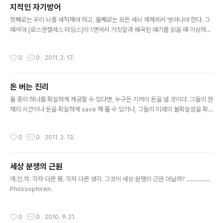
지적인 자기방어
글 내용
첫째로는 우리 뇌를 세척해야 하고, 둘째로는 모든 세뇌 체제에서 벗어나야 한다. 그
때서야 [로스엔젤레스 타임스]의 1면에서 거짓말과 왜곡된 얘기를 읽을 때 이상하다
는 생각이 들기 시작한다. 기사 전체를 합리적인 틀에서 다시 읽기 때문에 왜곡된 부
분을 찾아낼 수 있는 것이다. 이런 수준에 도달하기 위해서는 국가와 정부와 미디어
작성시간
0
0
2011. 2. 17.
가 우리를 적으로 생각한다는 사실을 깨달아야 한다. 따라서 우리 자신을 지키는 방
법을 배워야 한다. 우리에게 참된 교육제도가 있다면 학교에서 당연히 지적인 자기방
버법을 가르칠 것이다. 하지만 아쉽게도 현실은 그렇지 않다. - 노암 촘스키 Philoso
돈 버는 진리
phiren
글 내용
둘 중의 하나를 확실하게 제공할 수 있다면, 누구든 기꺼이 돈을 낼 것이다. 그들의 현
재의 시간이나 돈을 확실하게 save 해 줄 수 있거나, 그들의 미래의 불확실성을 확
실한 것으로 바꿔줄 수 있다면.... 확실하게 큰 돈을 벌 수 있다. from Scott. Philos
ophiren
작성시간
0
0
2011. 2. 13.
세상 분쟁의 근원
글 내용
개.인.차. 각자 다른 몸. 각자 다른 생각. 그것이 세상 분쟁의 근원 아닐까? ................
Philosophiren.
작성시간
0
0
2010. 9. 21.