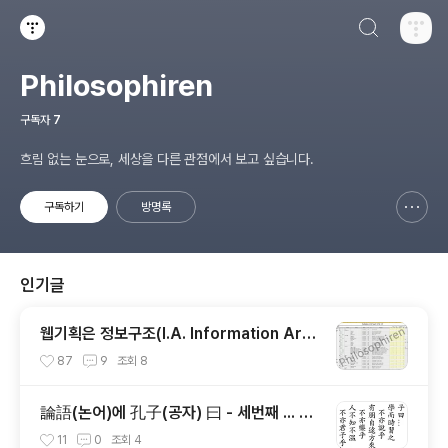
검색하기
티스토리
Philosophiren
구독자
7
흐림 없는 눈으로, 세상을 다른 관점에서 보고 싶습니다.
구독하기
방명록
신고하기 레이어
열기
인기글
웹기획은 정보구조(I.A. Information Arch
itecture) 설계가 절반이다.
87
9
조회
8
論語(논어)에 孔子(공자) 曰 - 세번째 ... 이
또한 군자가 아니겠는가
11
0
조회
4