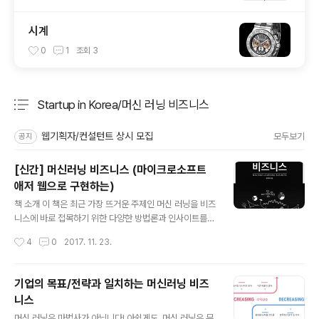
시계
0
1
조회
3
Startup in Korea/머신 러닝 비즈니스
분류 전체보기
주요 글 목록
웹기획자/컨설턴트 상시 모집
모두보기
공지
[신간] 머신러닝 비즈니스 (마이크로소프트
애저 웹으로 구현하는)
글 내용
책 소개 이 책은 최근 가장 뜨거운 주제인 머신 러닝을 비즈
니스에 바로 접목하기 위한 다양한 방법론과 인사이트를
제공하여 비즈니스 친화적인 지식들을 전달하는데 그 목표
작성시간
4
0
2017. 11. 23.
가 있다. 또한 함께 구현하는 실습을 통해 머신 러닝이 그리
먼 이야기만은 아니라는 것을 체감하고 직접 작은 규모의
머신 러닝을 구현할 수 있는 능력을 키우는데 도움이 되고
기업의 목표/전략과 일치하는 머신러닝 비즈
자 한다. 구매 링크 알라딘 : https://goo.gl/38Rv9EYe
니스
s24 : https://goo.gl/doqMbF 누구에게 어떤 도움이
글 내용
되는가? # 경영진/의사결정권자 1장. “머신러닝과 클라우
머신 러닝은 마법사가 아닙니다! 아쉽게도, 머신 러닝은 무