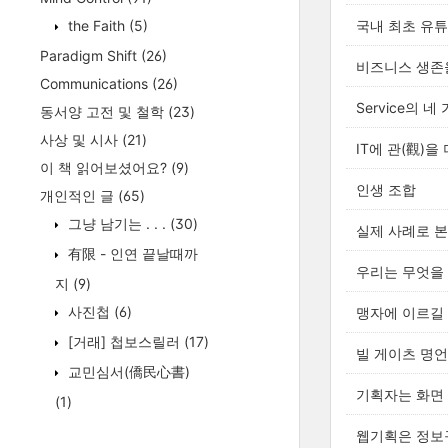
the Faith
(5)
국내 최초 유
Paradigm Shift
(26)
비즈니스 생존
Communications
(26)
Service의 네
동서양 고전 및 철학
(23)
사상 및 시사
(21)
IT에 관(觀)을 
이 책 읽어보셨어요?
(9)
인생 조합
개인적인 글
(65)
그냥 남기는 . . .
(30)
실제 사례로 본
有限 - 인연 끝날때까
우리는 무엇을
지
(9)
사진첩
(6)
맹자에 이르길 
[거래] 첩보스릴러
(17)
빌 게이츠 명언 중
교민심서(僑民心書)
기획자는 화면 설계(
(1)
웹기획은 정보구조(