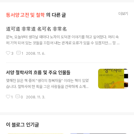
더보기
동서양 고전 및 철학
의 다른 글
道可道 非常道 名可名 非常名
글 내용
문늑, 오늘부터 생각날 때마다 노자의 도덕경 이야기를 하고 싶어졌다. 머리 속
에 기억 되어 있는 것들을 끄집어 내는 관계로 오류가 있을 수 있겠지만.... 맘 편
하게 해 보련다. 노자는 약 2,500년전 사람이다. 너무 오래전일이라 정확하지
3
1
2008. 11. 6.
는 않지만 , 고서에 따르면 오나라인지, 제나라인지에 그 당시의 대석학(국립 대
학장쯤) 자리에 老自 라는 사람이 있었다고는 한다. 그러나 그 사람이 도덕경을
쓴 노자인지 아닌지는 불확실하다. 도덕경 역시 오래된 자료라 정확하게 누가
서양 철학사의 흐름 및 주요 인물들
썼다고는 하기 힘들지만, 그 이후의 노장사상의 발전으로 볼 때, 노자라는 사람
글 내용
이 쓰기는 했고, 그 이후 여러 후인들에 의해 편집이 된 듯하다. 1900년대 초에
몇해전 읽은 책 중에 "생각의 정복자들" 이라는 책이 있었
중국에서 도덕경 죽간(대나무에 쓴 후 줄로 엮어 둘둘 말아놓은 책)본이 발견
습니다. 철학사에 한 획을 그은 사람들을 간략하게 소개한
되..
내용의 책인데, 사실 내용 자체는 수박 겉 핥기 식이기는 했
1
0
2008. 11. 3.
지만, 철학사의 전체적인 흐름을 짚어보는데는 도움이 될
듯 합니다. 책 내용은 올릴 수가 없고, 목차만 올려 봅니다.
검은색 글은 목차, 보라색은 제 코멘트입니다. 생각의 정복
자들 1. 이오니아의 자연철학자들 만물의 근원이 무엇이라
고 생각하는가 - 탈레스 -> 탈레스는 만물의 근원은 물이
이 블로그 인기글
라고 생각합니다. 모든 수의 합은 원이다 - 피타고라스 전