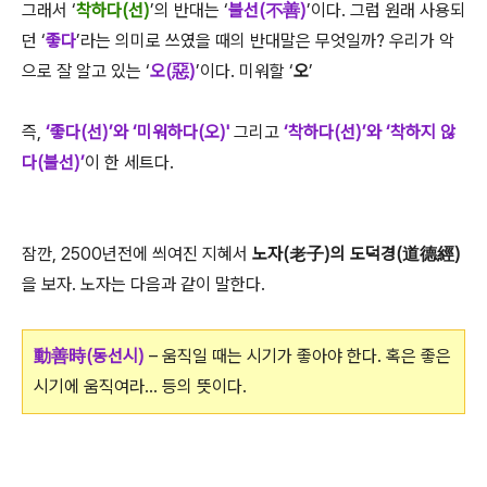
그래서 ‘
착하다(선)
’의 반대는 ‘
불선(不善)
’이다. 그럼 원래 사용되
던 ‘
좋다
’라는 의미로 쓰였을 때의 반대말은 무엇일까? 우리가 악
으로 잘 알고 있는 ‘
오(惡)
’이다. 미워할 ‘
오
’
즉,
‘좋다(선)’와 ‘미워하다(오)'
그리고
‘착하다(선)’와 ‘착하지 않
다(불선)’
이 한 세트다.
잠깐, 2500년전에 씌여진 지혜서
노자(老子)의 도덕경(道德經)
을 보자. 노자는 다음과 같이 말한다.
動善時(동선시)
– 움직일 때는 시기가 좋아야 한다. 혹은 좋은
시기에 움직여라... 등의 뜻이다.