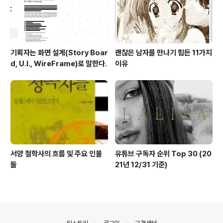
기획자는 화면 설계(Story Boar
괜찮은 남자를 만나기 힘든 11가지
d, U.I., WireFrame)로 말한다.
이유
서양 철학사의 흐름 및 주요 인물
유튜브 구독자 순위 Top 30 (20
들
21년 12/31 기준)
의안내