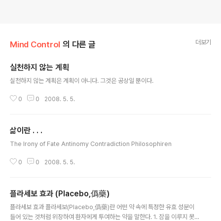
더보기
Mind Control
의 다른 글
실천하지 않는 계획
글 내용
실천하지 않는 계획은 계획이 아니다. 그것은 공상일 뿐이다.
0
0
2008. 5. 5.
삶이란 . . .
글 내용
The Irony of Fate Antinomy Contradiction Philosophiren
0
0
2008. 5. 5.
플라세보 효과 (Placebo,僞藥)
글 내용
플라세보 효과 플라세보(Placebo,僞藥)란 어떤 약 속에 특정한 유효 성분이
들어 있는 것처럼 위장하여 환자에게 투여하는 약을 말한다. 1. 잠을 이루지 못