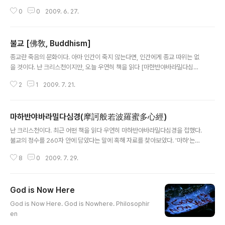
truth will set you free. 과연 진리가 우리를 자유케 할 수 있을까? 무엇이 진
0
0
2009. 6. 27.
리인지는 어떻게 정의할까... Philosophiren
불교 [佛敎, Buddhism]
글 내용
종교란 죽음의 문화이다. 아마 인간이 죽지 않는다면, 인간에게 종교 따위는 없
을 것이다. 난 크리스천이지만, 오늘 우연히 책을 읽다 [마한반야바라밀다심경]
을 접했다. "마하"는 '위대하다"는 뜻의 산스크리트어이다. "반야"는 "지혜"라는
2
1
2009. 7. 21.
뜻이다. "바라밀다"는 건너가다는 뜻이다. 아제아제 바라아제 라는 영화 제목을
기억하시는 이도 있을 것이다. 이 말은 "아제아제 바라아제 바라승아제 보리사
바하" 라는 말에서 왔다. 번역인즉슨 "가세 가세. 건너가세. 함께 건너가 깨달음
마하반야바라밀다심경(摩訶般若波羅蜜多心經)
을 이루세" 이다. 우연히 불교의 교리 몇가지를 수박 겉핥기 하고 Feel 받아 써
글 내용
본다. ps - Feel 받은 김에 하나 더 . 나무아미타불 관세음보살 .... 대한민국 사
난 크리스천이다. 최근 어떤 책을 읽다 우연히 마하반야바라밀다심경을 접했다.
람이라면 다 알만한 이 구절은... 나무 - 의지하다. 즉 Rel..
불교의 정수를 260자 안에 담았다는 말에 혹해 자료를 찾아보았다. '마하'는
'위대하다'는 뜻의 산스크리트어이다. '반야'는 '지혜'라는 뜻이고, '바라밀다'는
8
0
2009. 7. 29.
'건너가다'는 뜻이다. 내가 알기로 많은 수의 불교 경전들이 산스크리트어로 만
들어졌기에 중국에서 이를 번역할 당시 한자의 뜻은 무시하고 "음"만을 가져다
쓴 경우가 많은 것으로 알고 있다. 암튼 여기 그 위대하고 '색즉시공'으로 유명한
God is Now Here
마하반야바라밀다심경을 실어 본다. 마하반야바라밀다심경(摩訶般若波羅蜜
글 내용
多心經) 觀自在菩薩 行深般若波羅蜜多時 照見五蘊皆空 度一切苦厄
God is Now Here. God is Nowhere. Philosophir
관자재보살 행심반야바라밀다시 조견오온개공 도일체고액 관자재보살이 깊은
en
반야바라밀다를 행할 때에 오온이 다 비어..