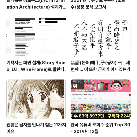
웹기획은 정보구조(I.A. Inform
2021 한국 유튜브 구독자/조회
ation Architecture) 설계가
수/성장 분석 보고서
절반이다.
기획자는 화면 설계(Story Boar
論語(논어)에 孔子(공자) 曰 - 세
d, U.I., WireFrame)로 말한다.
번째 ... 이 또한 군자가 아니겠는가
괜찮은 남자를 만나기 힘든 11가지
한국 유튜버 조회수 순위 Top 30
이유
- 2019년 12월