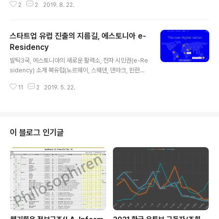
2
2
2019. 8. 22.
로 손에 손을 맞잡으며 세계에서 가장 독특한 형식의 비폭
력 저항 운동 중 하나인 ‘발트의 길’을 보여주었다. 발트해
연안 국가들의 민족자각 또는 독립 운동(1988-1991년)
스타트업 유럽 진출의 지름길, 에스토니아 e-
시기에 일어난 670km 길이의 살아있는 인간 사슬은 그들
의 주권회복을 위한 발로(發露)의 정점으로, 이것은 1939
Residency
글 내용
년에 발생한 사악한 비밀 협정인 일명 ‘몰로토프-리벤트로
발틱3국, 에스토니아의 새로운 활력소, 전자 시민권(e-Re
프 조약’으로 인해 1940년에 소련에 강제 편입된 발트 국
sidency) 소개 북유럽(노르웨이, 스웨덴, 덴마크, 핀란드,
가들의 항거 운동이었다. 몰로토프-리벤트로프 조약은 소
아이슬란드), 스칸디나비아 3국(덴마크,노르웨이,스웨덴)
련과 나치 독일 사이에 체결된 비밀 불가침조약으로, 193
11
2
2019. 5. 22.
은 많이 알려진 편이고, 노르딕 3국(노르웨이, 스웨덴, 핀란
9년 ..
드)이란 표현은 그보다 덜 알려졌다. 그리고 발틱3국(에스
토니아,라트비아,리투아니아)은 더욱 덜 알려져 있다. 웬지
바이킹의 후예가 지금도 배를 타고 다닐거 같고, 길에는 토
르가 걸어다닐 것 같은 느낌 외에 다른 것들을 (특히나 IT,
이 블로그 인기글
스타트업 등) 연상하기는 쉽지 않다. 나 역시 에스토니아에
대해 자세히 알게 된 것은 불과 1년 밖에 되지 않는다. 201
8년 가을 모 에스토니아 e-Residency 관련 정부 기관에
서 진행한 행사에 참석하면서 알게 되었고, 관련 서..