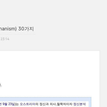
anism) 30가지
. 23:14
자.
년
9월 23일
)는
오스트리아
의 정신과 의사,철학자이자
정신분석