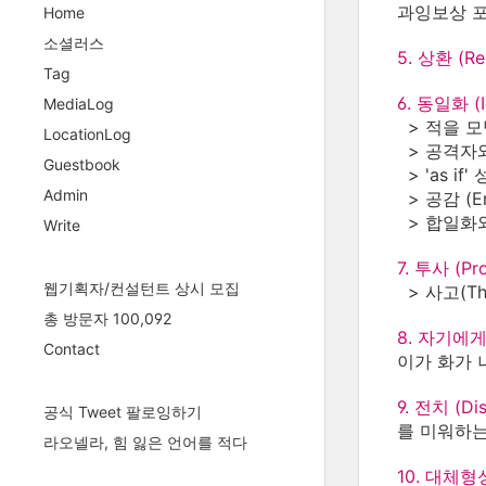
과잉보상 
Home
소셜러스
5. 상환 (Res
Tag
6. 동일화 (Id
MediaLog
> 적을 모방함
LocationLog
> 공격자와 동
Guestbook
> 'as if
Admin
> 공감 (
> 합일화와 함입
Write
7. 투사 (Pro
웹기획자/컨설턴트 상시 모집
> 사고(T
총 방문자 100,092
8. 자기에게로의
Contact
이가 화가 
9. 전치 (Di
공식 Tweet 팔로잉하기
를 미워하는
라오넬라, 힘 잃은 언어를 적다
10. 대체형성 