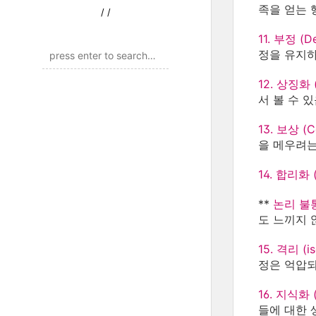
족을 얻는 행
/
/
11. 부정 (De
정을 유지하
12. 상징화 (
서 볼 수 있음
13. 보상 (C
을 메우려는
14. 합리화 (R
**
논리 불통의
도 느끼지 
15. 격리 (is
정은 억압되
16. 지식화 (I
들에 대한 