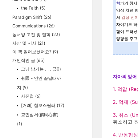
학
파의 창시
the Faith
(5)
임상 치료 
Paradigm Shift
(26)
서
감정 전
자이기도 하
Communications
(26)
함이 드러났
동서양 고전 및 철학
(23)
영향을 주고
사상 및 시사
(21)
이 책 읽어보셨어요?
(9)
개인적인 글
(65)
그냥 남기는 . . .
(30)
자아의 방어 기
有限 - 인연 끝날때까
지
(9)
1. 억압 (Re
사진첩
(6)
2. 억제 (Su
[거래] 첩보스릴러
(17)
교민심서(僑民心書)
3. 취소 (Un
취소하고 원
(1)
4. 반동형성 (