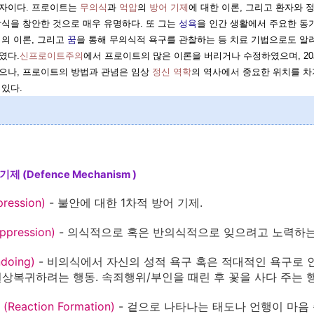
자이다. 프로이트는
무의식
과
억압
의
방어 기제
에 대한 이론, 그리고 환자와
방식을 창안한 것으로 매우 유명하다. 또 그는
성욕
을 인간 생활에서 주요한 동
이
의 이론, 그리고
꿈
을 통해 무의식적 욕구를 관찰하는 등 치료 기법으로도 알
였다.
신프로이트주의
에서 프로이트의 많은 이론을 버리거나 수정하였으며, 2
으나, 프로이트의 방법과 관념은 임상
정신 역학
의 역사에서 중요한 위치를 차
 있다.
제 (Defence Mechanism )
pression)
- 불안에 대한 1차적 방어 기제.
ppression)
- 의식적으로 혹은 반의식적으로 잊으려고 노력하는
doing)
- 비의식에서 자신의 성적 욕구 혹은 적대적인 욕구로 
상복귀하려는 행동. 속죄행위/부인을 때린 후 꽃을 사다 주는 행
Reaction Formation)
- 겉으로 나타나는 태도나 언행이 마음 속의