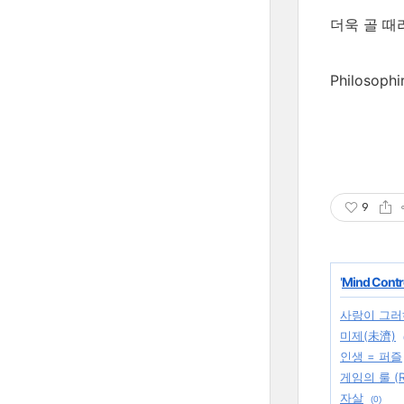
더욱 골 때
Philosoph
9
'
Mind Contr
사랑이 그러하
미제(未濟)
인생 = 퍼즐
게임의 룰 (Ru
자살
(0)