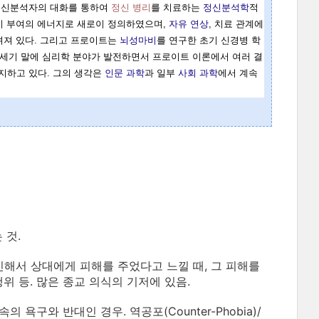
 정신분석자의 대화를 통하여
정신 병리
를 치료하는
정신분석학
적
기 부여의 에너지로 새로이 정의하였으며,
자유 연상
, 치료 관계에
려져 있다. 그리고 프로이트는
뇌성마비
를 연구한 초기 신경병 학
0세기 말에 심리학 분야가 발전하면서 프로이트 이론에서 여러 결
지하고 있다. 그의 생각은
인문 과학
과 일부
사회 과학
에서 계속
 것.
인해서 상대에게 피해를 주었다고 느낄 때, 그 피해를
위 등. 많은 종교 의식의 기저에 있음.
 욕구와 반대인 경우. 역공포(Counter-Phobia)/