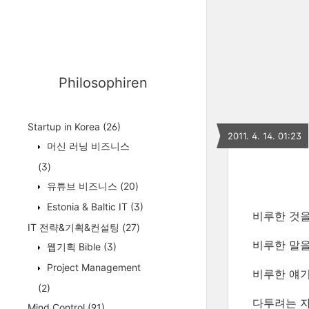
Philosophiren
Startup in Korea
(26)
2011. 4. 14. 01:23
머신 러닝 비즈니스
(3)
유튜브 비즈니스
(20)
Estonia & Baltic IT
(3)
비루한 것을
IT 전략&기획&컨설팅
(27)
비루한 말을
웹기획 Bible
(3)
Project Management
비루한 얘기
(2)
다투려는 자
Mind Control
(91)