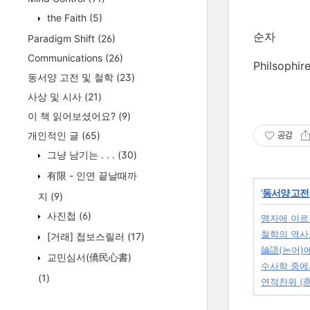
the Faith
(5)
순자
Paradigm Shift
(26)
Communications
(26)
Philsophir
동서양 고전 및 철학
(23)
사상 및 시사
(21)
이 책 읽어보셨어요?
(9)
개인적인 글
(65)
공감
그냥 남기는 . . .
(30)
有限 - 인연 끝날때까
'
동서양 고전
지
(9)
사진첩
(6)
맹자에 이르길
철학의 역사,
[거래] 첩보스릴러
(17)
論語(논어)에
교민심서(僑民心書)
수사학 중에서
(1)
연적찬위 (