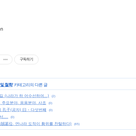
en
구독하기
 및 철학
' 카테고리의 다른 글
 (나라가 하 어수선하여...)
(2)
 주요분야, 응용분야, 사조
(0)
 孔子(공자) 曰 - 다섯번째
(0)
....
(0)
燕賊簒位, 연나라 도적이 황위를 찬탈하다)
(65)