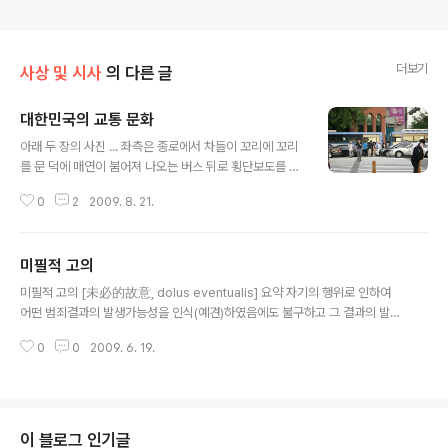
더보기
사상 및 시사
의 다른 글
대한민국의 교통 문화
글 내용
아래 두 장의 사진 ... 좌측은 종로에서 차들이 꼬리에 꼬리
를 문 덕에 매연이 붐어져 나오는 버스 뒤로 횡단보도를 건
너는 사람들이고... 우측은 ... 태국 방콕이다. 한국의 교통
0
2
2009. 8. 21.
문화를 볼 때마다 자꾸 태국이 떠오르는 것은... 어쩔 수가
없다. Philosophiren
미필적 고의
글 내용
미필적 고의 [未必的故意, dolus eventualis] 요약 자기의 행위로 인하여
어떤 범죄결과의 발생가능성을 인식(예견)하였음에도 불구하고 그 결과의 발생
을 인용(認容)한 심리상태. 본문 예컨대, 보험금을 탈 목적으로 밤에 자기의 집
0
0
2009. 6. 19.
에 방화(放火)할 때에 혹시 옆집까지 연소(延燒)하여 잠자던 사람이 타죽을지
도 모른다고 예견하면서도, 타죽어도 할 수 없다고 생각하고 방화한 경우와 같
다. 미필적 고의는 불확정적 고의의 하나이다. 앞의 예에서 보험금 사취(詐取)
를 위한 방화에 대해서는 확정적 고의가 있으나, 그로 인한 옆집 사람의 연소사
(延燒死)의 결과에 대해서는 미필적 고의가 있게 된다. 미필적 고의는 고의와
이 블로그 인기글