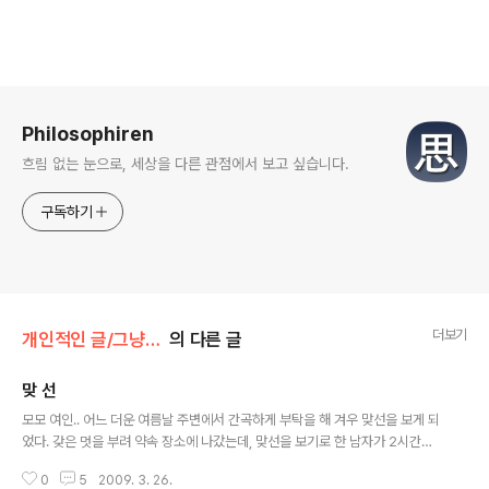
로그 정보
Philosophiren
흐림 없는 눈으로, 세상을 다른 관점에서 보고 싶습니다.
구독하기
더보기
개인적인 글/그냥 남기는 . . .
의 다른 글
맞 선
글 내용
모모 여인.. 어느 더운 여름날 주변에서 간곡하게 부탁을 해 겨우 맞선을 보게 되
었다. 갖은 멋을 부려 약속 장소에 나갔는데, 맞선을 보기로 한 남자가 2시간이
지나서야 어슬렁 나타난 것이었다. 평소 한 성깔하던 그녀는 열을 받아서 가만
0
5
2009. 3. 26.
히 앉아 있다가 드디어 남자에게 한 마디 했다. '개 새 끼........................ 키워 보