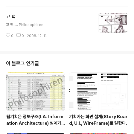
셨어요?' 그녀는 속으로 쾌자를 불렀다. 그런데 그 넘은 입가에 뜻 모를 미소를
지으며 말했다. '십 팔 년.........................동안 키웠죠' 헉~ 강적이다! 그녀는 속
고 백
으로 고민고민 하다, 새 끼 손가락을 쭈~욱 펴서 남자 얼굴에 대고 말했다. '이
글 내용
새 끼..................손가락이 제일 이쁘지 않아요?' 하지만 절대 지지 않는..
고 백..... Philosophiren
0
0
2008. 12. 11.
이 블로그 인기글
웹기획은 정보구조(I.A. Inform
기획자는 화면 설계(Story Boar
ation Architecture) 설계가
d, U.I., WireFrame)로 말한다.
절반이다.